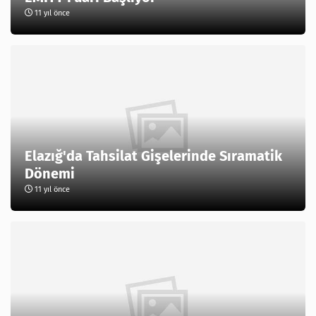
11 yıl önce
Elazığ'da Tahsilat Gişelerinde Sıramatik
Dönemi
11 yıl önce