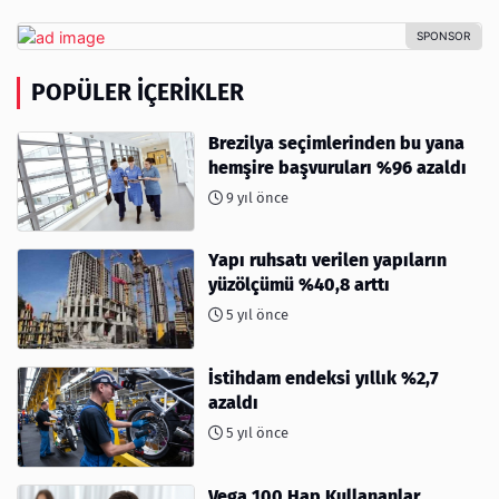
POPÜLER İÇERIKLER
Brezilya seçimlerinden bu yana
hemşire başvuruları %96 azaldı
9 yıl önce
Yapı ruhsatı verilen yapıların
yüzölçümü %40,8 arttı
5 yıl önce
İstihdam endeksi yıllık %2,7
azaldı
5 yıl önce
Vega 100 Hap Kullananlar