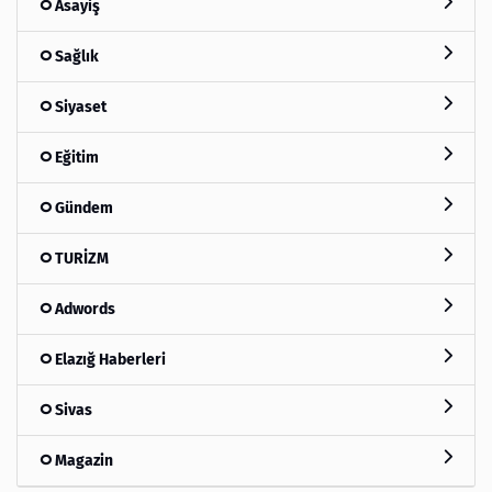
Asayiş
Sağlık
Siyaset
Eğitim
Gündem
TURİZM
Adwords
Elazığ Haberleri
Sivas
Magazin