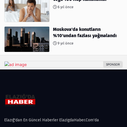
6 yıl önce
Moskova'da konutların
%10'undan fazlası yağmalandı
9 yıl önce
Elazığ'dan En Güncel Haberler ElazigdaHaber.Com'da