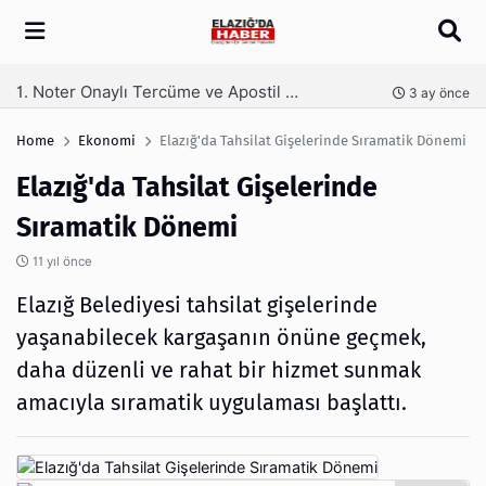
Arama
Kaş Laminasyonu Nedir ve Neden Tercih Edilir?
nce
4 ay önce
Home
Ekonomi
Elazığ'da Tahsilat Gişelerinde Sıramatik Dönemi
Elazığ'da Tahsilat Gişelerinde
Sıramatik Dönemi
11 yıl önce
Elazığ Belediyesi tahsilat gişelerinde
yaşanabilecek kargaşanın önüne geçmek,
daha düzenli ve rahat bir hizmet sunmak
amacıyla sıramatik uygulaması başlattı.