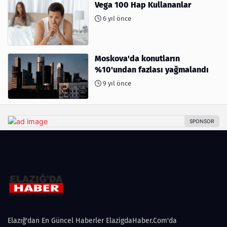
Vega 100 Hap Kullananlar
6 yıl önce
Moskova'da konutların
%10'undan fazlası yağmalandı
9 yıl önce
Elazığ'dan En Güncel Haberler ElazigdaHaber.Com'da