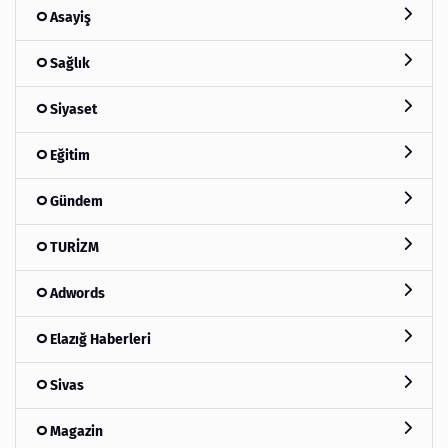
Asayiş
Sağlık
Siyaset
Eğitim
Gündem
TURİZM
Adwords
Elazığ Haberleri
Sivas
Magazin