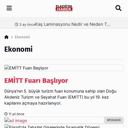
Arama
Kaş Laminasyonu Nedir ve Neden Tercih Edilir?
nce
4 ay önce
Ekonomi
Ekonomi
EMİTT Fuarı Başlıyor
Dünya'nın 5. büyük turizm fuarı konumuna sahip olan Doğu
Akdeniz Turizm ve Seyahat Fuarı (EMITT) bu yıl 19. kez
kapılarını açmaya hazırlanıyor.
11 yıl önce