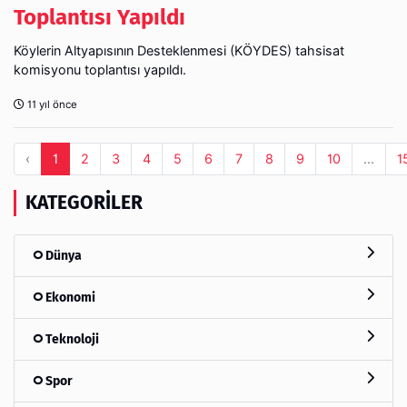
Toplantısı Yapıldı
Köylerin Altyapısının Desteklenmesi (KÖYDES) tahsisat
komisyonu toplantısı yapıldı.
11 yıl önce
‹
1
2
3
4
5
6
7
8
9
10
...
1
KATEGORILER
Dünya
Ekonomi
Teknoloji
Spor