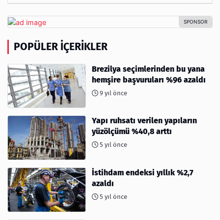
POPÜLER İÇERIKLER
Brezilya seçimlerinden bu yana
hemşire başvuruları %96 azaldı
9 yıl önce
Yapı ruhsatı verilen yapıların
yüzölçümü %40,8 arttı
5 yıl önce
İstihdam endeksi yıllık %2,7
azaldı
5 yıl önce