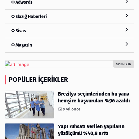
Adwords
Elazığ Haberleri
Sivas
Magazin
POPÜLER İÇERIKLER
Brezilya seçimlerinden bu yana
hemşire başvuruları %96 azaldı
9 yıl önce
Yapı ruhsatı verilen yapıların
yüzölçümü %40,8 arttı