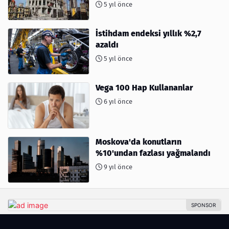
5 yıl önce
İstihdam endeksi yıllık %2,7
azaldı
5 yıl önce
Vega 100 Hap Kullananlar
6 yıl önce
Moskova'da konutların
%10'undan fazlası yağmalandı
9 yıl önce