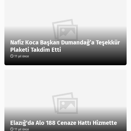
Nafiz Koca Başkan Dumandağ’a Teşekkür
Plaketi Takdim Etti
11 yıl önce
Elazığ'da Alo 188 Cenaze Hattı Hizmette
11 yıl önce