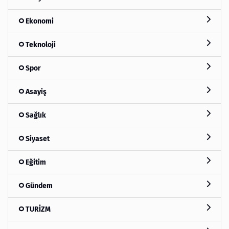
Ekonomi
Teknoloji
Spor
Asayiş
Sağlık
Siyaset
Eğitim
Gündem
TURİZM