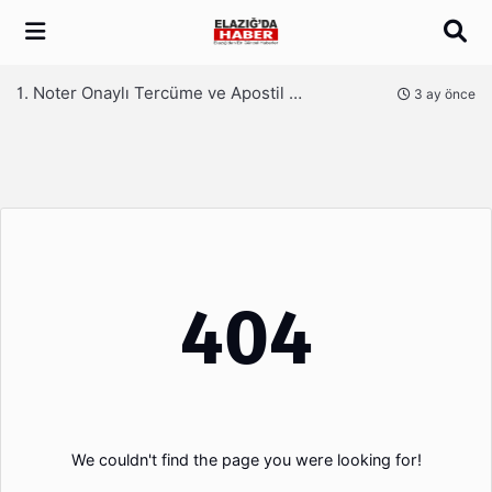
Arama
1. Noter Onaylı Tercüme ve Apostil Onaylı Tercüme Nedir?
nce
3 ay önce
404
We couldn't find the page you were looking for!