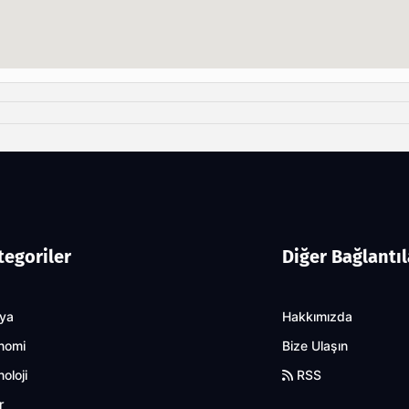
tegoriler
Diğer Bağlantıl
ya
Hakkımızda
nomi
Bize Ulaşın
oloji
RSS
r