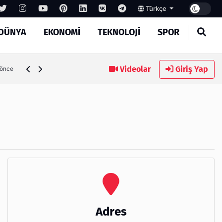
Türkçe
DÜNYA
EKONOMI
TEKNOLOJI
SPOR
Kaş Laminasyonu Nedir ve Neden Tercih Edilir?
Videolar
Giriş Yap
 önce
Adres