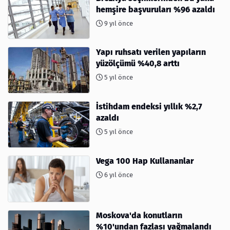
hemşire başvuruları %96 azaldı
9 yıl önce
Yapı ruhsatı verilen yapıların
yüzölçümü %40,8 arttı
5 yıl önce
İstihdam endeksi yıllık %2,7
azaldı
5 yıl önce
Vega 100 Hap Kullananlar
6 yıl önce
Moskova'da konutların
%10'undan fazlası yağmalandı