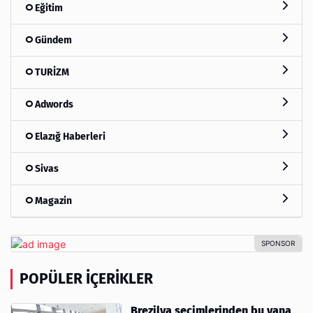
Eğitim
Gündem
TURİZM
Adwords
Elazığ Haberleri
Sivas
Magazin
POPÜLER İÇERIKLER
Brezilya seçimlerinden bu yana