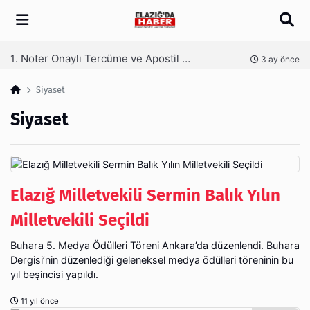
Arama
Kaş Laminasyonu Nedir ve Neden Tercih Edilir?
nce
4 ay önce
Siyaset
Siyaset
Elazığ Milletvekili Sermin Balık Yılın
Milletvekili Seçildi
Buhara 5. Medya Ödülleri Töreni Ankara’da düzenlendi. Buhara
Dergisi’nin düzenlediği geleneksel medya ödülleri töreninin bu
yıl beşincisi yapıldı.
11 yıl önce