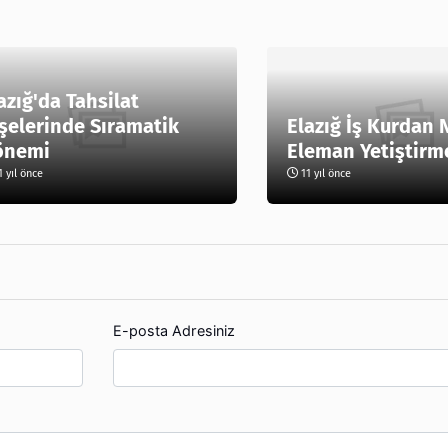
azığ'da Tahsilat
şelerinde Sıramatik
Elazığ İş Kurdan N
önemi
Eleman Yetiştirm
 yıl önce
11 yıl önce
E-posta Adresiniz