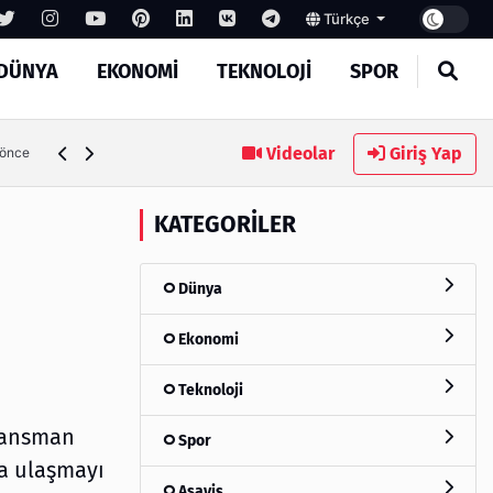
Türkçe
DÜNYA
EKONOMI
TEKNOLOJI
SPOR
Videolar
Giriş Yap
4 ay önce
KATEGORILER
Dünya
Ekonomi
Teknoloji
inansman
Spor
ya ulaşmayı
Asayiş