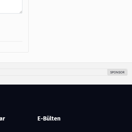
ar
E-Bülten