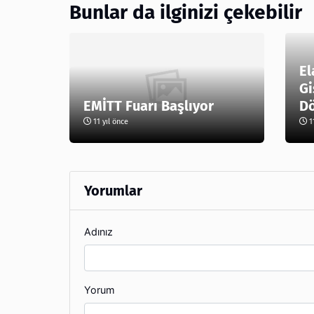
Bunlar da ilginizi çekebilir
El
Gi
EMİTT Fuarı Başlıyor
D
11 yıl önce
11
Yorumlar
Adınız
Yorum