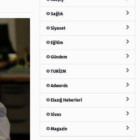
Sağlık
Siyaset
Eğitim
Gündem
TURİZM
Adwords
Elazığ Haberleri
Sivas
Magazin