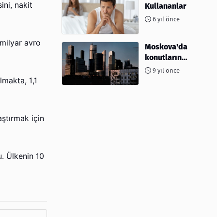
ini, nakit
Kullananlar
6 yıl önce
 milyar avro
Moskova'da
konutların
%10'undan
9 yıl önce
fazlası
lmakta, 1,1
yağmalandı
aştırmak için
u. Ülkenin 10