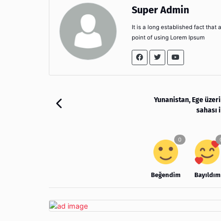
Super Admin
It is a long established fact that
point of using Lorem Ipsum
Yunanistan, Ege üzer
sahası i
Beğendim
Bayıldım