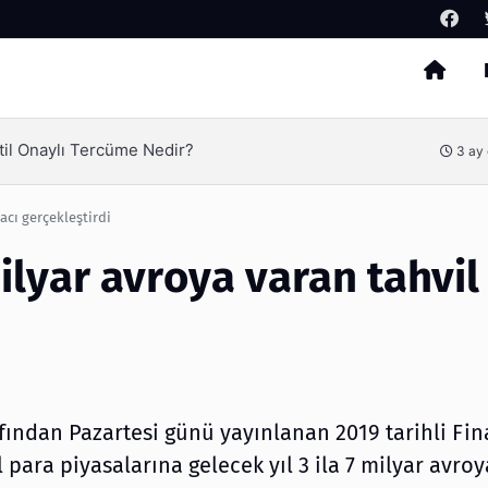
Arama
onu Nedir ve Neden Tercih Edilir?
acı gerçekleştirdi
ilyar avroya varan tahvil
fından Pazartesi günü yayınlanan 2019 tarihli F
l para piyasalarına gelecek yıl 3 ila 7 milyar avro