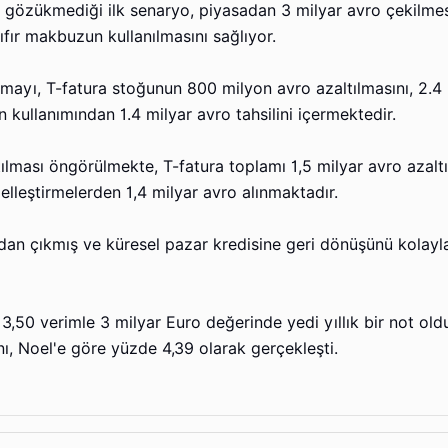
ibi gözükmediği ilk senaryo, piyasadan 3 milyar avro çekilmes
ıfır makbuzun kullanılmasını sağlıyor.
rtırmayı, T-fatura stoğunun 800 milyon avro azaltılmasını, 2.4
ın kullanımından 1.4 milyar avro tahsilini içermektedir.
ılması öngörülmekte, T-fatura toplamı 1,5 milyar avro azaltı
elleştirmelerden 1,4 milyar avro alınmaktadır.
rdan çıkmış ve küresel pazar kredisine geri dönüşünü kolayl
3,50 verimle 3 milyar Euro değerinde yedi yıllık bir not old
ranı, Noel'e göre yüzde 4,39 olarak gerçekleşti.