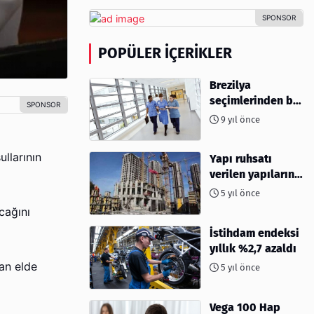
POPÜLER İÇERIKLER
Brezilya
seçimlerinden bu
yana hemşire
9 yıl önce
başvuruları %96
azaldı
llarının
Yapı ruhsatı
verilen yapıların
yüzölçümü %40,8
5 yıl önce
arttı
cağını
İstihdam endeksi
yıllık %2,7 azaldı
dan elde
5 yıl önce
Vega 100 Hap