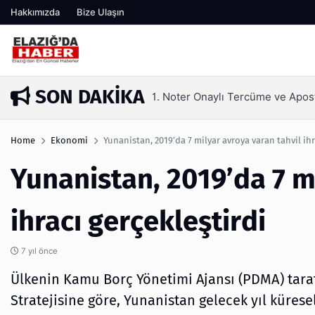
Hakkımızda
Bize Ulaşın
SON DAKIKA
me Nedir?
Kaş Laminasy
3 ay önce
Home
Ekonomi
Yunanistan, 2019’da 7 milyar avroya varan tahvil ihr
Yunanistan, 2019’da 7 m
ihracı gerçekleştirdi
7 yıl önce
Ülkenin Kamu Borç Yönetimi Ajansı (PDMA) tara
Stratejisine göre, Yunanistan gelecek yıl kürese