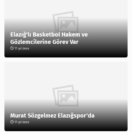
Elazığ'lı Basketbol Hakem ve
Gözlemcilerine Görev Var
11 yıl önce
Murat Sözgelmez Elazığspor'da
11 yıl önce