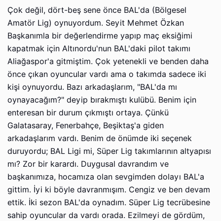
Çok değil, dört-beş sene önce BAL'da (Bölgesel
Amatör Lig) oynuyordum. Seyit Mehmet Özkan
Başkanımla bir değerlendirme yapıp maç eksiğimi
kapatmak için Altınordu'nun BAL'daki pilot takımı
Aliağaspor'a gitmiştim. Çok yetenekli ve benden daha
önce çıkan oyuncular vardı ama o takımda sadece iki
kişi oynuyordu. Bazı arkadaşlarım, "BAL'da mı
oynayacağım?" deyip bırakmıştı kulübü. Benim için
enteresan bir durum çıkmıştı ortaya. Çünkü
Galatasaray, Fenerbahçe, Beşiktaş'a giden
arkadaşlarım vardı. Benim de önümde iki seçenek
duruyordu; BAL Ligi mi, Süper Lig takımlarının altyapısı
mı? Zor bir karardı. Duygusal davrandım ve
başkanımıza, hocamıza olan sevgimden dolayı BAL'a
gittim. İyi ki böyle davranmışım. Cengiz ve ben devam
ettik. İki sezon BAL'da oynadım. Süper Lig tecrübesine
sahip oyuncular da vardı orada. Ezilmeyi de gördüm,