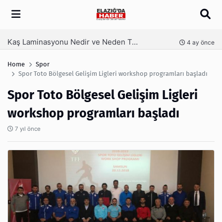
Arama
İZMİR’DE DEV BULUŞMA! KIRKPINAR AİLESİ BAYRAMLAŞMA GELENEĞİNİ TAÇLANDIRDI
4 ay önce
4 ay
Home
Spor
Spor Toto Bölgesel Gelişim Ligleri workshop programları başladı
Spor Toto Bölgesel Gelişim Ligleri
workshop programları başladı
7 yıl önce