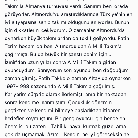
Takım'la Almanya turnuvası vardı. Sanırım beni orada
görüyorlar. Altınordu'yu araştırdıklarında Türkiye'nin en
iyi altyapısına sahip takımı olduğunu anlıyorlar. Bunun
için dikkatlerini çekiyorum. O zamanlar Altınordu'da
oynarken büyük takımlardan da teklif geliyordu. Fatih
Terim hocam da beni Altınordu'dan A Millî Takım'a
çağırmıştı. Bu da büyük bir şanstı benim için…
İzmir'den uzun yıllar sonra A Millî Takım'a giden
oyuncuydum. Sanıyorum son oyuncu, ben doğduğum
zaman gitmiş. Fatih Tekke o zaman Altay'da oynarken
1997-1998 sezonunda A Millî Takım'a çağrılmış.
Kariyerim sürpriz olarak ilerlemişti ama bir noktadan
sonra kendime inanmıştım. Çocukluk dönemini
geçtikten ve kendimi bilmeye başladıktan itibaren
hedefler koymuştum. Bir genç oyuncu için bence en
önemlisi bu zaten… Tabiî ki hayal kurmak güzel ama
çok da uçmamak lâzım… Kendini ne iyi göreceksin ne