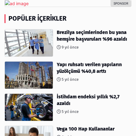
POPÜLER İÇERIKLER
Brezilya seçimlerinden bu yana
hemşire başvuruları %96 azaldı
9 yıl önce
Yapı ruhsatı verilen yapıların
yüzölçümü %40,8 arttı
5 yıl önce
İstihdam endeksi yıllık %2,7
azaldı
5 yıl önce
Vega 100 Hap Kullananlar