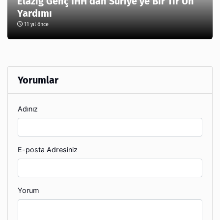
Elazığ Genç İHH’dan Suriye’ye Bir Tır Un
Yardımı
11 yıl önce
Yorumlar
Adınız
E-posta Adresiniz
Yorum