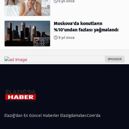
6 yıl önce
Moskova'da konutların
%10'undan fazlası yağmalandı
9 yıl önce
Elazığ'dan En Güncel Haberler ElazigdaHaber.Com'da