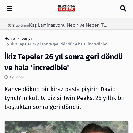
Arama
Kaş Laminasyonu Nedir ve Neden Tercih Edilir?
nce
4 ay önce
Home
Dünya
İkiz Tepeler 26 yıl sonra geri döndü ve hala 'incredible'
İkiz Tepeler 26 yıl sonra geri döndü
ve hala 'incredible'
9 yıl önce
Kahve döküp bir kiraz pasta pişirin David
Lynch'in kült tv dizisi Twin Peaks, 26 yıllık bir
boşluktan sonra geri döndü.