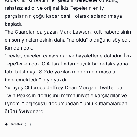
Ancak ilk iki bölüm "erişilebilir derecede korkunç,
rahatsız edici ve orijinal İkiz Tepelerin en iyi
parçalarının çoğu kadar cahil" olarak adlandırmaya
başladı.
The Guardian'da yazan Mark Lawson, kült habercisinin
en son yinelemesinin daha "ne oldu" olduğunu söyledi.
Kimden çok.
"Devler, cüceler, canavarlar ve hayaletlerle doludur, İkiz
Tepe'ler en çok CIA tarafından büyük bir redaksiyona
tabi tutulmuş LSD'de yazılan modern bir masala
benzemektedir" diye yazdı.
Yürüyüş Öldürücü Jeffrey Dean Morgan, Twitter'da
Twin Peaks'ın dönüşünü memnuniyetle karşıladılar ve
Lynch'i " bejesus'u doğumundan " ünlü kutlamalardan
ötürü övüyorlardı.
Etiketler :