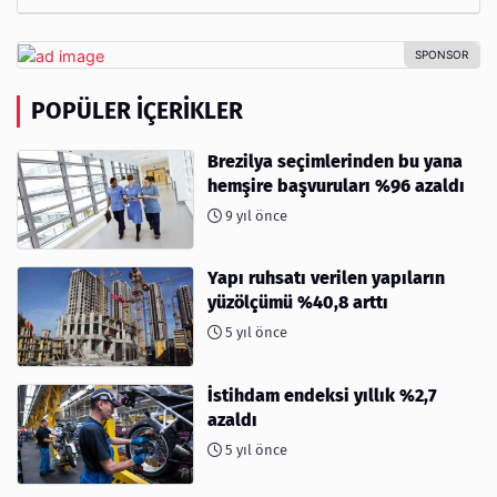
POPÜLER İÇERIKLER
Brezilya seçimlerinden bu yana
hemşire başvuruları %96 azaldı
9 yıl önce
Yapı ruhsatı verilen yapıların
yüzölçümü %40,8 arttı
5 yıl önce
İstihdam endeksi yıllık %2,7
azaldı
5 yıl önce