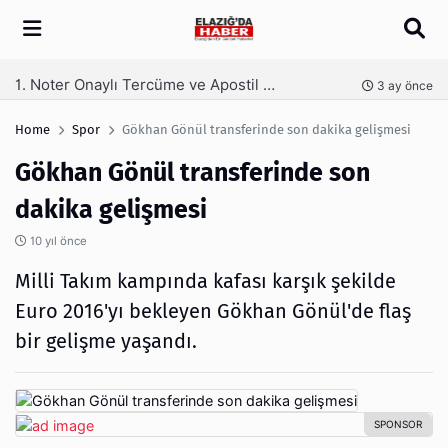
Arama
Kaş Laminasyonu Nedir ve Neden Tercih Edilir?
nce
4 ay önce
Home
Spor
Gökhan Gönül transferinde son dakika gelişmesi
Gökhan Gönül transferinde son
dakika gelişmesi
10 yıl önce
Milli Takım kampında kafası karşık şekilde
Euro 2016'yı bekleyen Gökhan Gönül'de flaş
bir gelişme yaşandı.