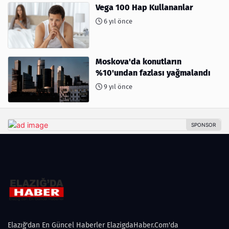
Vega 100 Hap Kullananlar
6 yıl önce
Moskova'da konutların
%10'undan fazlası yağmalandı
9 yıl önce
Elazığ'dan En Güncel Haberler ElazigdaHaber.Com'da