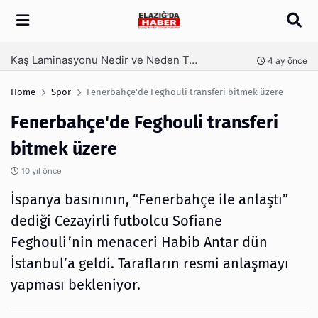
Arama
Kaş Laminasyonu Nedir ve Neden Tercih Edilir?
nce
4 ay önce
Home
Spor
Fenerbahçe'de Feghouli transferi bitmek üzere
Fenerbahçe'de Feghouli transferi
bitmek üzere
10 yıl önce
İspanya basınının, “Fenerbahçe ile anlaştı”
dediği Cezayirli futbolcu Sofiane
Feghouli’nin menaceri Habib Antar dün
İstanbul’a geldi. Tarafların resmi anlaşmayı
yapması bekleniyor.