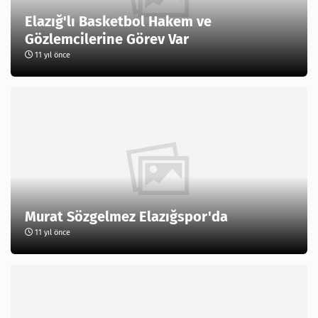
Elazığ'lı Basketbol Hakem ve
Gözlemcilerine Görev Var
11 yıl önce
Murat Sözgelmez Elazığspor'da
11 yıl önce