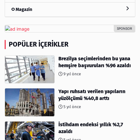
Magazin
POPÜLER İÇERIKLER
Brezilya seçimlerinden bu yana
hemşire başvuruları %96 azaldı
9 yıl önce
Yapı ruhsatı verilen yapıların
yüzölçümü %40,8 arttı
5 yıl önce
İstihdam endeksi yıllık %2,7
azaldı
5 yıl önce