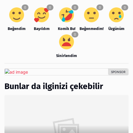
Beğendim
Bayıldım
Komik Bu!
Beğenmedim!
Üzgünüm
Sinirlendim
Bunlar da ilginizi çekebilir