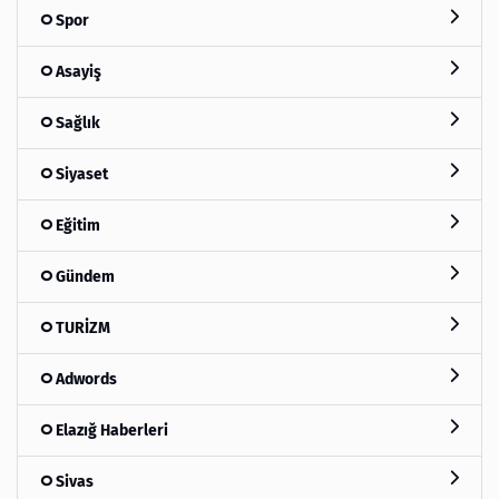
Spor
Asayiş
Sağlık
Siyaset
Eğitim
Gündem
TURİZM
Adwords
Elazığ Haberleri
Sivas