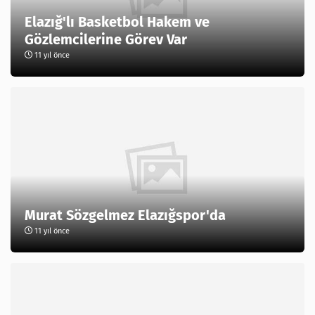
Elazığ'lı Basketbol Hakem ve
Gözlemcilerine Görev Var
11 yıl önce
Murat Sözgelmez Elazığspor'da
11 yıl önce