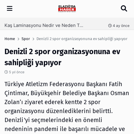
Arama
Kaş Laminasyonu Nedir ve Neden Tercih Edilir?
nce
4 ay önce
Home
Spor
Denizli 2 spor organizasyonuna ev sahipliği yapıyor
Denizli 2 spor organizasyonuna ev
sahipliği yapıyor
5 yıl önce
Türkiye Atletizm Federasyonu Başkanı Fatih
Çintimar, Büyükşehir Belediye Başkanı Osman
Zolan’ı ziyaret ederek kentte 2 spor
organizasyonu düzenlediklerini belirtti.
Denizli'yi seçmelerindeki en önemli
nedeninin pandemi ile başarılı mücadele ve