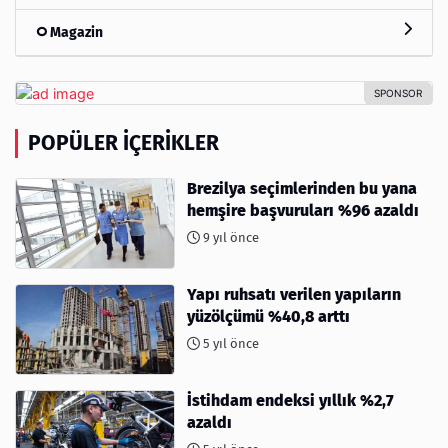
Magazin
POPÜLER İÇERIKLER
Brezilya seçimlerinden bu yana
hemşire başvuruları %96 azaldı
9 yıl önce
Yapı ruhsatı verilen yapıların
yüzölçümü %40,8 arttı
5 yıl önce
İstihdam endeksi yıllık %2,7
azaldı