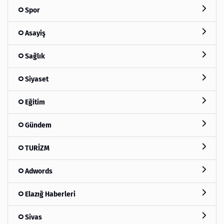
Spor
Asayiş
Sağlık
Siyaset
Eğitim
Gündem
TURİZM
Adwords
Elazığ Haberleri
Sivas