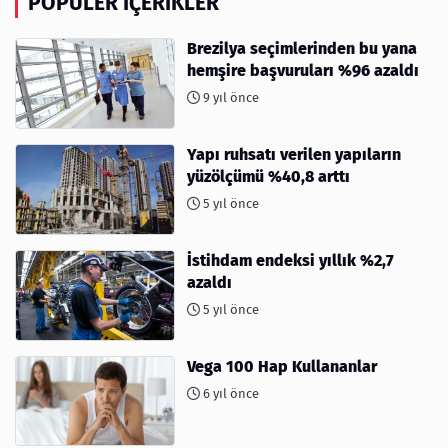
POPÜLER İÇERIKLER
Brezilya seçimlerinden bu yana
hemşire başvuruları %96 azaldı
9 yıl önce
Yapı ruhsatı verilen yapıların
yüzölçümü %40,8 arttı
5 yıl önce
İstihdam endeksi yıllık %2,7
azaldı
5 yıl önce
Vega 100 Hap Kullananlar
6 yıl önce