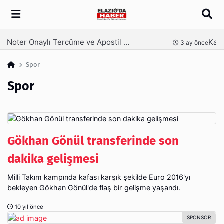
Arama
Kaş Laminasyonu Nedir ve Neden Tercih Edilir?
nce
4 ay önce
Spor
Spor
Gökhan Gönül transferinde son
dakika gelişmesi
Milli Takım kampında kafası karşık şekilde Euro 2016'yı
bekleyen Gökhan Gönül'de flaş bir gelişme yaşandı.
10 yıl önce