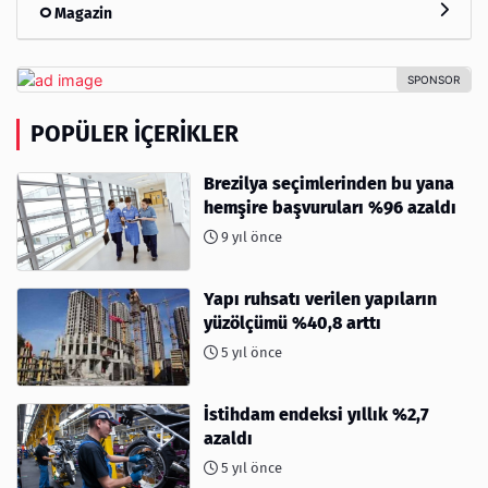
Magazin
POPÜLER İÇERIKLER
Brezilya seçimlerinden bu yana
hemşire başvuruları %96 azaldı
9 yıl önce
Yapı ruhsatı verilen yapıların
yüzölçümü %40,8 arttı
5 yıl önce
İstihdam endeksi yıllık %2,7
azaldı
5 yıl önce