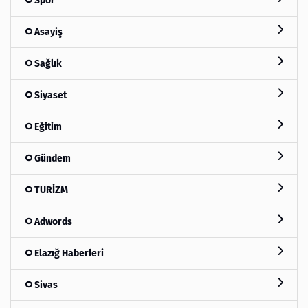
Spor
Asayiş
Sağlık
Siyaset
Eğitim
Gündem
TURİZM
Adwords
Elazığ Haberleri
Sivas