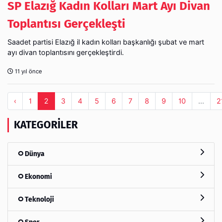
SP Elazığ Kadın Kolları Mart Ayı Divan
Toplantısı Gerçekleşti
Saadet partisi Elazığ il kadın kolları başkanlığı şubat ve mart
ayı divan toplantısını gerçekleştirdi.
11 yıl önce
‹
1
2
3
4
5
6
7
8
9
10
...
2
KATEGORILER
Dünya
Ekonomi
Teknoloji