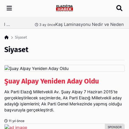
Arama
Kaş Laminasyonu Nedir ve Neden Tercih Edilir?
nce
4 ay önce
Siyaset
Siyaset
Şuay Alpay Yeniden Aday Oldu
Ak Parti Elazığ Milletvekili Av. Şuay Alpay 7 Haziran 2015’te
gerçekleştirilecek seçimlerde, Ak Parti Elazığ Milletvekili aday
adaylığı işlemlerini; Ak Parti Genel Merkezinde yapmış olduğu
başvuruyla gerçekleştirdi.
11 yıl önce