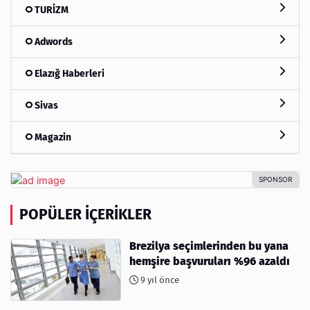
TURİZM
Adwords
Elazığ Haberleri
Sivas
Magazin
POPÜLER İÇERIKLER
Brezilya seçimlerinden bu yana
hemşire başvuruları %96 azaldı
9 yıl önce