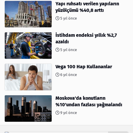
Yapı ruhsatı verilen yapıların
yüzölçümü %40,8 arttı
5 yıl önce
İstihdam endeksi yıllık %2,7
azaldı
5 yıl önce
Vega 100 Hap Kullananlar
6 yıl önce
Moskova'da konutların
%10'undan fazlası yağmalandı
9 yıl önce