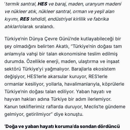
‘
termik santral,
HES
ve baraj, maden, uranyum madeni
ve nükleer atık, nükleer santral, orman ve yeşil alan
kıyımı,
RES
tehdidi, endüstriyel kirlilik ve fabrika
atıkları
’olarak sıralandı.
Türkiye’nin Dünya Çevre Günü’nde kutlayabileceği bir
şey olmadığını belirten Akatlı, “Türkiye’nin doğası tam
anlamıyla vahşi bir talan ekonomisine teslim edilmiş
durumda. Özellikle enerji, maden, ulaştırma ve inşaat
sektörü Türkiye’yi yağmalıyor. Barajlarla ekosistem
değişiyor, HES’lerle akarsular kuruyor, RES’lerle
ormanlar kesiliyor, yollarla, havalimanlarıyla, köprülerle
Türkiye’nin doğası talan ediliyor. Yaban hayatı ve
hayvan hakları adına Türkiye bir adım ilerlemiyor.
Kanun tekliflerimiz raflarda duruyor, Meclis’te gündeme
gelmiyor, getirilmiyor” diye konuştu.
‘Doğa ve yaban hayatı koruma’da sondan dördüncü