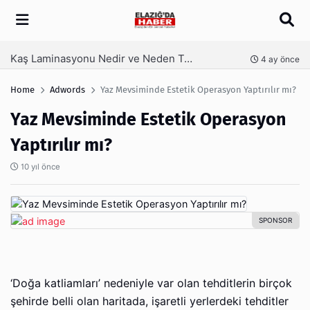
Arama
Kaş Laminasyonu Nedir ve Neden Tercih Edilir?
nce
4 ay önce
Home
Adwords
Yaz Mevsiminde Estetik Operasyon Yaptırılır mı?
Yaz Mevsiminde Estetik Operasyon
Yaptırılır mı?
10 yıl önce
‘Doğa katliamları’ nedeniyle var olan tehditlerin birçok
şehirde belli olan haritada, işaretli yerlerdeki tehditler