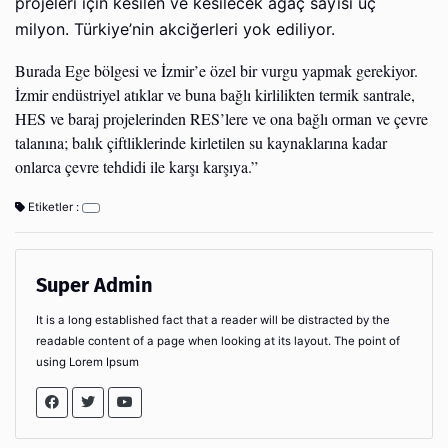
projeleri için kesilen ve kesilecek ağaç sayısı üç
milyon. Türkiye’nin akciğerleri yok ediliyor.
Burada Ege bölgesi ve İzmir’e özel bir vurgu yapmak gerekiyor.
İzmir endüstriyel atıklar ve buna bağlı kirlilikten termik santrale,
HES ve baraj projelerinden RES’lere ve ona bağlı orman ve çevre
talanına; balık çiftliklerinde kirletilen su kaynaklarına kadar
onlarca çevre tehdidi ile karşı karşıya.”
Etiketler :
Super Admin
It is a long established fact that a reader will be distracted by the
readable content of a page when looking at its layout. The point of
using Lorem Ipsum