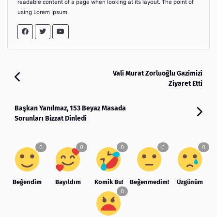
readable content of a page when looking at its layout. The point of
using Lorem Ipsum
Vali Murat Zorluoğlu Gazimizi
Ziyaret Etti
Başkan Yanılmaz, 153 Beyaz Masada
Sorunları Bizzat Dinledi
Beğendim
Bayıldım
Komik Bu!
Beğenmedim!
Üzgünüm