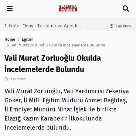
Arama
Kaş Laminasyonu Nedir ve Neden Tercih Edilir?
nce
4 ay önce
Home
Eğitim
Vali Murat Zorluoğlu Okulda İncelemelerde Bulundu
Vali Murat Zorluoğlu Okulda
İncelemelerde Bulundu
11 yıl önce
Vali Murat Zorluoğlu, Vali Yardımcısı Zekeriya
Göker, İl Milli Eğitim Müdürü Ahmet Bağlıtaş,
İl Emniyet Müdürü Nihat İşlek ile birlikte
Elazığ Kazım Karabekir İlkokulunda
incelemelerde bulundu.