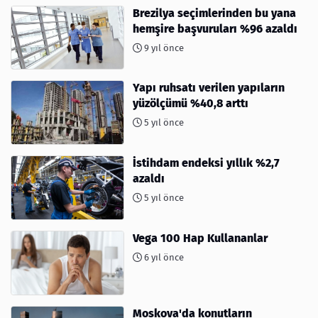
Brezilya seçimlerinden bu yana
hemşire başvuruları %96 azaldı
9 yıl önce
Yapı ruhsatı verilen yapıların
yüzölçümü %40,8 arttı
5 yıl önce
İstihdam endeksi yıllık %2,7
azaldı
5 yıl önce
Vega 100 Hap Kullananlar
6 yıl önce
Moskova'da konutların