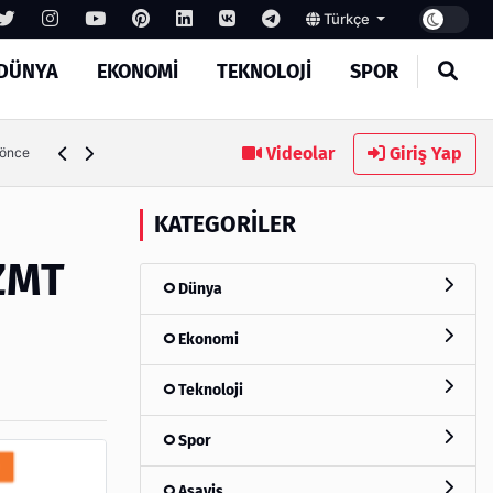
Türkçe
DÜNYA
EKONOMI
TEKNOLOJI
SPOR
Videolar
Giriş Yap
 önce
KATEGORILER
 ZMT
Dünya
Ekonomi
Teknoloji
Spor
Asayiş