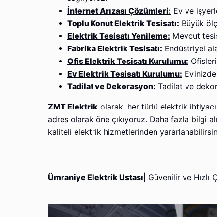
İnternet Arızası Çözümleri:
Ev ve işyerl
Toplu Konut Elektrik Tesisatı:
Büyük ölçe
Elektrik Tesisatı Yenileme:
Mevcut tesis
Fabrika Elektrik Tesisatı:
Endüstriyel ala
Ofis Elektrik Tesisatı Kurulumu:
Ofisleri
Ev Elektrik Tesisatı Kurulumu:
Evinizde 
Tadilat ve Dekorasyon:
Tadilat ve dekor
ZMT Elektrik
olarak, her türlü elektrik ihtiy
adres olarak öne çıkıyoruz. Daha fazla bilgi a
kaliteli elektrik hizmetlerinden yararlanabilirsin
Ümraniye Elektrik Ustası
| Güvenilir ve Hızlı