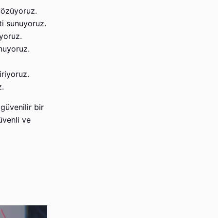
 çözüyoruz.
ti sunuyoruz.
yoruz.
unuyoruz.
iriyoruz.
z.
güvenilir bir
üvenli ve