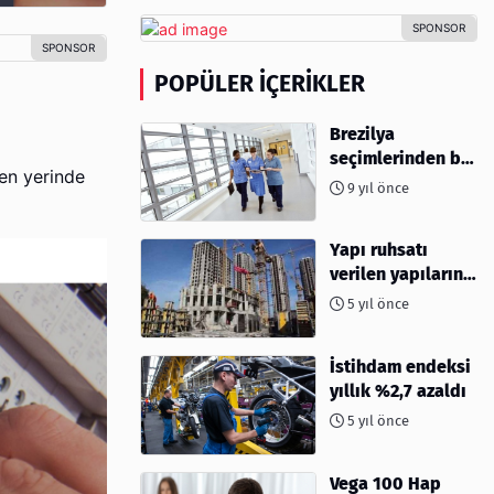
POPÜLER İÇERIKLER
Brezilya
seçimlerinden bu
den yerinde
yana hemşire
9 yıl önce
başvuruları %96
azaldı
Yapı ruhsatı
verilen yapıların
yüzölçümü %40,8
5 yıl önce
arttı
İstihdam endeksi
yıllık %2,7 azaldı
5 yıl önce
Vega 100 Hap