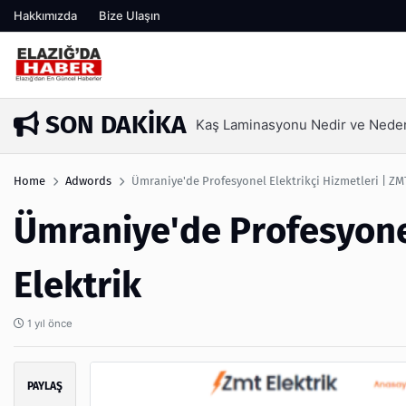
Hakkımızda
Bize Ulaşın
SON DAKIKA
Kaş Laminasyonu Nedir ve Neden 
3 ay önce
Home
Adwords
Ümraniye'de Profesyonel Elektrikçi Hizmetleri | ZM
Ümraniye'de Profesyonel
Elektrik
1 yıl önce
PAYLAŞ