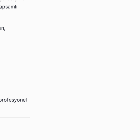
kapsamlı
un,
 profesyonel