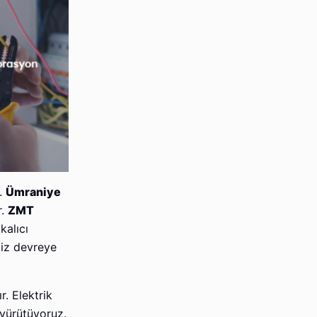
r.
Ümraniye
r.
ZMT
kalıcı
miz devreye
. Elektrik
 yürütüyoruz.