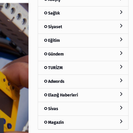
Sağlık
Siyaset
Eğitim
Gündem
TURİZM
Adwords
Elazığ Haberleri
Sivas
Magazin