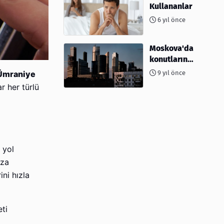
Kullananlar
6 yıl önce
Moskova'da
konutların
%10'undan
9 yıl önce
Ümraniye
fazlası
r her türlü
yağmalandı
 yol
ıza
ni hızla
eti