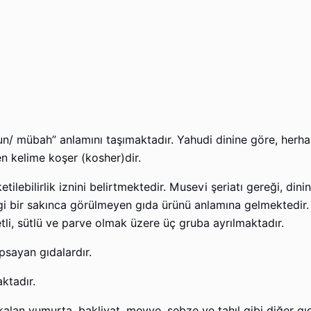
un/ mübah” anlamını taşımaktadır. Yahudi dinine göre, herha
 kelime koşer (kosher)dir.
tilebilirlik iznini belirtmektedir. Musevi şeriatı gereği, dinin
angi bir sakınca görülmeyen gıda ürünü anlamına gelmektedir.
etli, sütlü ve parve olmak üzere üç gruba ayrılmaktadır.
apsayan gıdalardır.
aktadır.
 kalan yumurta, bakliyat, meyve, sebze ve tahıl gibi diğer gıd