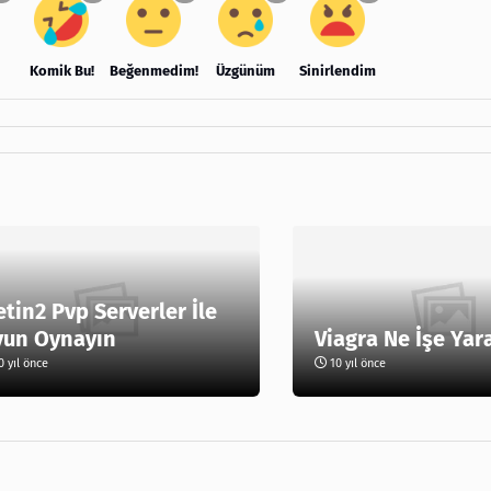
Komik Bu!
Beğenmedim!
Üzgünüm
Sinirlendim
tin2 Pvp Serverler İle
yun Oynayın
Viagra Ne İşe Yar
 yıl önce
10 yıl önce