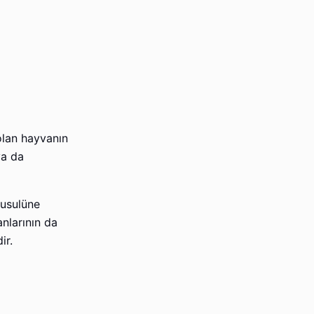
olan hayvanın
ya da
 usulüne
anlarının da
ir.