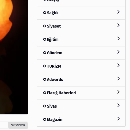
Sağlık
Siyaset
Eğitim
Gündem
TURİZM
Adwords
Elazığ Haberleri
Sivas
Magazin