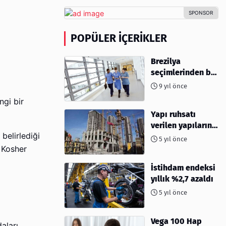
POPÜLER İÇERIKLER
Brezilya
seçimlerinden bu
yana hemşire
9 yıl önce
başvuruları %96
ngi bir
azaldı
Yapı ruhsatı
verilen yapıların
 belirlediği
yüzölçümü %40,8
5 yıl önce
arttı
 Kosher
İstihdam endeksi
yıllık %2,7 azaldı
5 yıl önce
Vega 100 Hap
aları