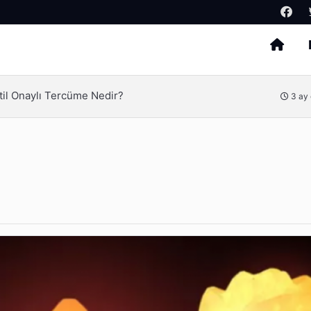
Arama
Tercih Edilir?
4 ay