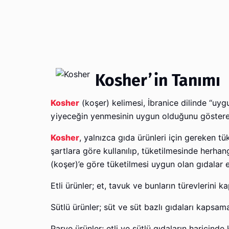
Kosher’in Tanımı
Kosher
(koşer) kelimesi, İbranice dilinde “uyg
yiyeceğin yenmesinin uygun olduğunu gösteren
Kosher
, yalnızca gıda ürünleri için gereken tüke
şartlara göre kullanılıp, tüketilmesinde herh
(koşer)’e göre tüketilmesi uygun olan gıdalar 
Etli ürünler; et, tavuk ve bunların türevlerini k
Sütlü ürünler; süt ve süt bazlı gıdaları kapsam
Parve ürünler; etli ve sütlü gıdaların haricinde