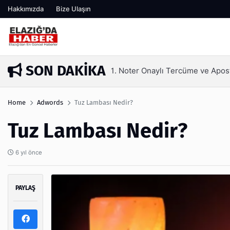
Hakkımızda
Bize Ulaşın
SON DAKIKA
Kaş Laminasyonu Nedir ve Neden 
3 ay önce
Home
Adwords
Tuz Lambası Nedir?
Tuz Lambası Nedir?
6 yıl önce
PAYLAŞ