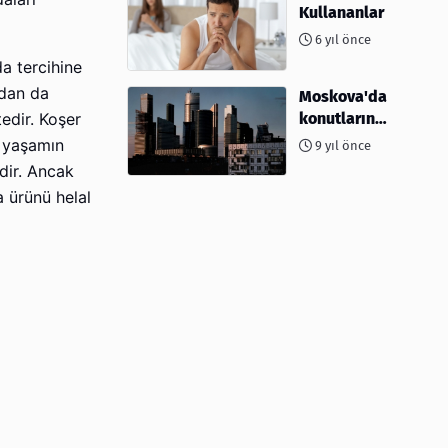
Kullananlar
6 yıl önce
a tercihine
ndan da
Moskova'da
konutların
edir. Koşer
%10'undan
k yaşamın
9 yıl önce
fazlası
dir. Ancak
yağmalandı
 ürünü helal