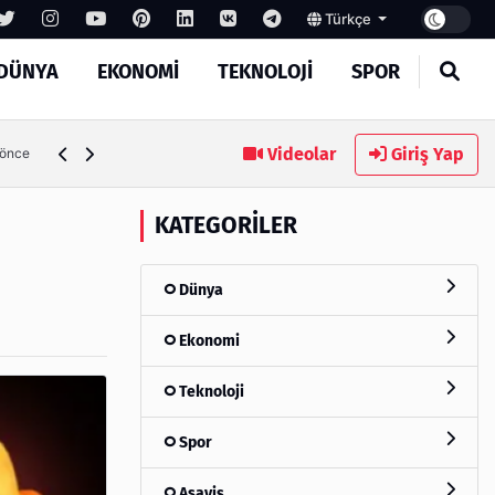
Türkçe
DÜNYA
EKONOMI
TEKNOLOJI
SPOR
Videolar
Giriş Yap
 önce
KATEGORILER
Dünya
Ekonomi
Teknoloji
Spor
Asayiş