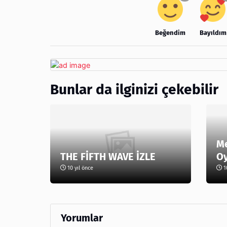
Beğendim
Bayıldım
Bunlar da ilginizi çekebilir
Me
THE FİFTH WAVE İZLE
O
10 yıl önce
10
Yorumlar