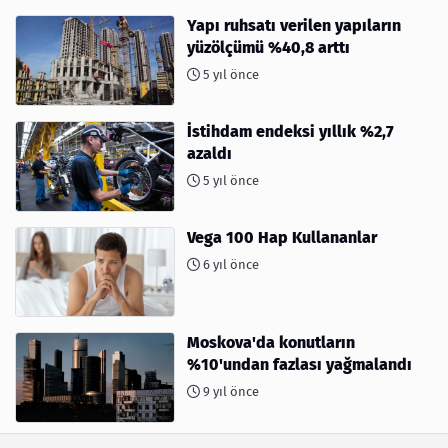
Yapı ruhsatı verilen yapıların
yüzölçümü %40,8 arttı
5 yıl önce
İstihdam endeksi yıllık %2,7
azaldı
5 yıl önce
Vega 100 Hap Kullananlar
6 yıl önce
Moskova'da konutların
%10'undan fazlası yağmalandı
9 yıl önce