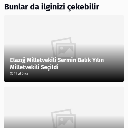
Bunlar da ilginizi çekebilir
Elazığ Milletvekili Sermin Balık Yılın
Milletvekili Seçildi
11 yıl önce