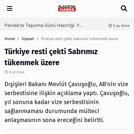
Arama
Pendik’te Taşınma Günü Hazırlığı: Yeni Konut Bölgeleri, Sanayi Hatları ve Planlama
İs
nce
5 ay önce
Home
Siyaset
Türkiye resti çekti Sabrımız tükenmek üzere
Türkiye resti çekti Sabrımız
tükenmek üzere
9 yıl önce
Dışişleri Bakanı Mevlüt Çavuşoğlu, AB'nin vize
serbestisine ilişkin açıklama yaptı. Çavuşoğlu,
yıl sonuna kadar vize serbestisinin
sağlanmaması durumunda mülteci
anlaşmasının sona ereceğini belirtti.