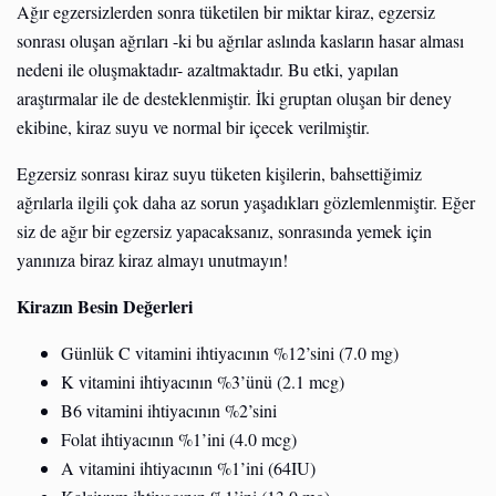
Ağır egzersizlerden sonra tüketilen bir miktar kiraz, egzersiz
sonrası oluşan ağrıları -ki bu ağrılar aslında kasların hasar alması
nedeni ile oluşmaktadır- azaltmaktadır. Bu etki, yapılan
araştırmalar ile de desteklenmiştir. İki gruptan oluşan bir deney
ekibine, kiraz suyu ve normal bir içecek verilmiştir.
Egzersiz sonrası kiraz suyu tüketen kişilerin, bahsettiğimiz
ağrılarla ilgili çok daha az sorun yaşadıkları gözlemlenmiştir. Eğer
siz de ağır bir egzersiz yapacaksanız, sonrasında yemek için
yanınıza biraz kiraz almayı unutmayın!
Kirazın Besin Değerleri
Günlük C vitamini ihtiyacının %12’sini (7.0 mg)
K vitamini ihtiyacının %3’ünü (2.1 mcg)
B6 vitamini ihtiyacının %2’sini
Folat ihtiyacının %1’ini (4.0 mcg)
A vitamini ihtiyacının %1’ini (64IU)