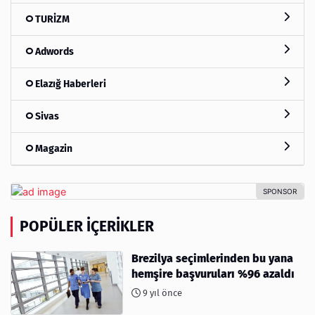
TURİZM
Adwords
Elazığ Haberleri
Sivas
Magazin
POPÜLER İÇERIKLER
Brezilya seçimlerinden bu yana
hemşire başvuruları %96 azaldı
9 yıl önce