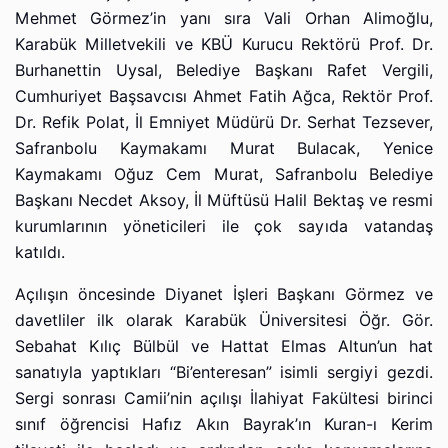
Mehmet Görmez’in yanı sıra Vali Orhan Alimoğlu,
Karabük Milletvekili ve KBÜ Kurucu Rektörü Prof. Dr.
Burhanettin Uysal, Belediye Başkanı Rafet Vergili,
Cumhuriyet Başsavcısı Ahmet Fatih Ağca, Rektör Prof.
Dr. Refik Polat, İl Emniyet Müdürü Dr. Serhat Tezsever,
Safranbolu Kaymakamı Murat Bulacak, Yenice
Kaymakamı Oğuz Cem Murat, Safranbolu Belediye
Başkanı Necdet Aksoy, İl Müftüsü Halil Bektaş ve resmi
kurumlarının yöneticileri ile çok sayıda vatandaş
katıldı.
Açılışın öncesinde Diyanet İşleri Başkanı Görmez ve
davetliler ilk olarak Karabük Üniversitesi Öğr. Gör.
Sebahat Kılıç Bülbül ve Hattat Elmas Altun’un hat
sanatıyla yaptıkları “Bi’enteresan” isimli sergiyi gezdi.
Sergi sonrası Camii’nin açılışı İlahiyat Fakültesi birinci
sınıf öğrencisi Hafız Akın Bayrak’ın Kuran-ı Kerim