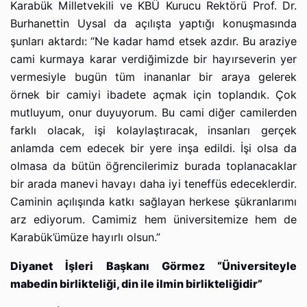
Karabük Milletvekili ve KBÜ Kurucu Rektörü Prof. Dr.
Burhanettin Uysal da açılışta yaptığı konuşmasında
şunları aktardı: “Ne kadar hamd etsek azdır. Bu araziye
cami kurmaya karar verdiğimizde bir hayırseverin yer
vermesiyle bugün tüm inananlar bir araya gelerek
örnek bir camiyi ibadete açmak için toplandık. Çok
mutluyum, onur duyuyorum. Bu cami diğer camilerden
farklı olacak, işi kolaylaştıracak, insanları gerçek
anlamda cem edecek bir yere inşa edildi. İşi olsa da
olmasa da bütün öğrencilerimiz burada toplanacaklar
bir arada manevi havayı daha iyi teneffüs edeceklerdir.
Caminin açılışında katkı sağlayan herkese şükranlarımı
arz ediyorum. Camimiz hem üniversitemize hem de
Karabük’ümüze hayırlı olsun.”
Diyanet İşleri Başkanı Görmez “Üniversiteyle
mabedin birlikteliği, din ile ilmin birlikteliğidir”