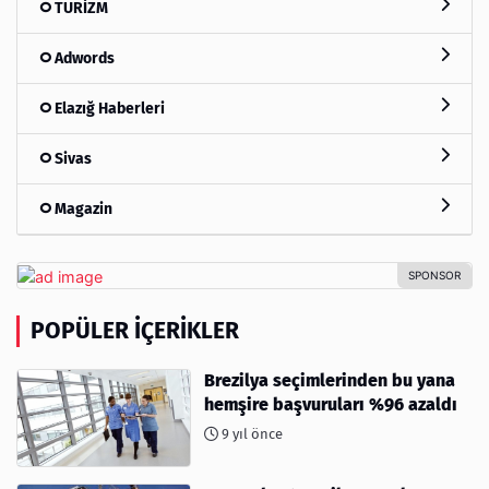
TURİZM
Adwords
Elazığ Haberleri
Sivas
Magazin
POPÜLER İÇERIKLER
Brezilya seçimlerinden bu yana
hemşire başvuruları %96 azaldı
9 yıl önce