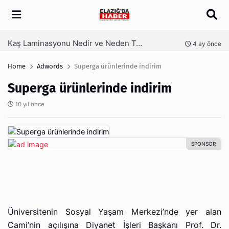
Arama
Kaş Laminasyonu Nedir ve Neden Tercih Edilir?
nce
4 ay önce
Home
Adwords
Superga ürünlerinde indirim
Superga ürünlerinde indirim
10 yıl önce
Üniversitenin Sosyal Yaşam Merkezi’nde yer alan
Cami’nin açılışına Diyanet İşleri Başkanı Prof. Dr.