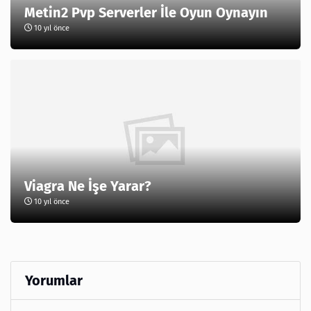
Metin2 Pvp Serverler İle Oyun Oynayın
10 yıl önce
Viagra Ne İşe Yarar?
10 yıl önce
Yorumlar