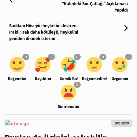
"Kaledeki Sur Çatlağı" Açıklaması
Yapıldı
Saddam Hüseyin heykelini deviren
Iraklı: Irak daha kötüleşti, heykelini
yeniden dikmek isterim
Beğendim
Bayıldım
Komik Bu!
Beğenmedim!
Üzgünüm
Sinirlendim