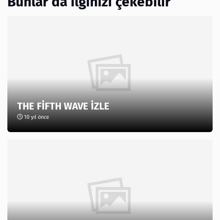
Bunlar da ilginizi çekebilir
THE FİFTH WAVE İZLE
10 yıl önce