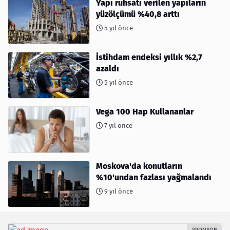
Yapı ruhsatı verilen yapıların
yüzölçümü %40,8 arttı
5 yıl önce
İstihdam endeksi yıllık %2,7
azaldı
5 yıl önce
Vega 100 Hap Kullananlar
7 yıl önce
Moskova'da konutların
%10'undan fazlası yağmalandı
9 yıl önce