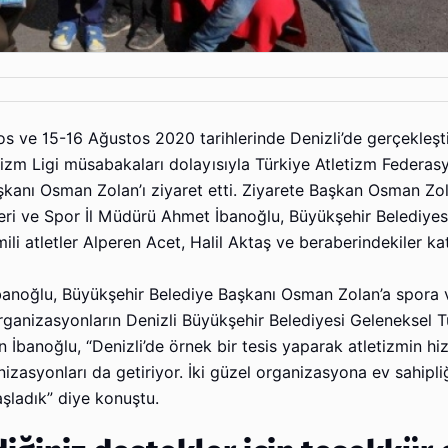
s ve 15-16 Ağustos 2020 tarihlerinde Denizli’de gerçekleşt
izm Ligi müsabakaları dolayısıyla Türkiye Atletizm Federa
aşkanı Osman Zolan’ı ziyaret etti. Ziyarete Başkan Osman Zo
eri ve Spor İl Müdürü Ahmet İbanoğlu, Büyükşehir Belediyes
i atletler Alperen Acet, Halil Aktaş ve beraberindekiler katı
met İbanoğlu, Büyükşehir Belediye Başkanı Osman Zolan’a spora
Organizasyonların Denizli Büyükşehir Belediyesi Geleneksel 
 İbanoğlu, “Denizli’de örnek bir tesis yaparak atletizmin hi
zasyonları da getiriyor. İki güzel organizasyona ev sahipli
aşladık” diye konuştu.