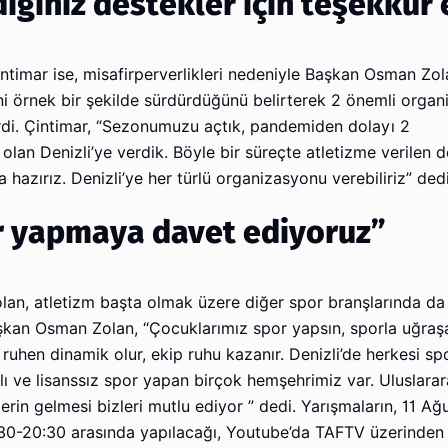
iğiniz destekler için teşekkür 
ntimar ise, misafirperverlikleri nedeniyle Başkan Osman Zol
cini örnek bir şekilde sürdürdüğünü belirterek 2 önemli orga
tirdi. Çintimar, “Sezonumuzu açtık, pandemiden dolayı 2
an Denizli’ye verdik. Böyle bir süreçte atletizme verilen d
azırız. Denizli’ye her türlü organizasyonu verebiliriz” dedi
or yapmaya davet ediyoruz”
an, atletizm başta olmak üzere diğer spor branşlarında da 
şkan Osman Zolan, “Çocuklarımız spor yapsın, sporla uğraşa
uhen dinamik olur, ekip ruhu kazanır. Denizli’de herkesi s
ı ve lisanssız spor yapan birçok hemşehrimiz var. Uluslarar
zlerin gelmesi bizleri mutlu ediyor ” dedi. Yarışmaların, 11 Ağ
30-20:30 arasında yapılacağı, Youtube’da TAFTV üzerinden i