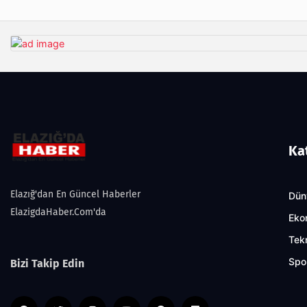
Ka
Elazığ'dan En Güncel Haberler
Dün
ElazigdaHaber.Com'da
Eko
Tekn
Spo
Bizi Takip Edin