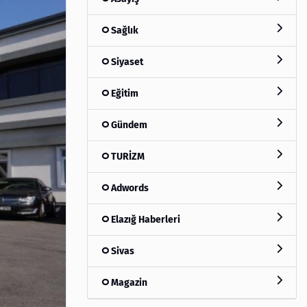
Sağlık
Siyaset
Eğitim
Gündem
TURİZM
Adwords
Elazığ Haberleri
Sivas
Magazin