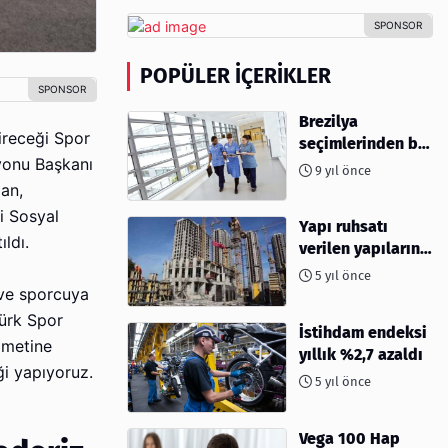
POPÜLER İÇERIKLER
Brezilya
ireceği Spor
seçimlerinden bu
syonu Başkanı
yana hemşire
9 yıl önce
başvuruları %96
lan,
azaldı
i Sosyal
Yapı ruhsatı
ldı.
verilen yapıların
yüzölçümü %40,8
5 yıl önce
arttı
 ve sporcuya
Türk Spor
İstihdam endeksi
zmetine
yıllık %2,7 azaldı
ği yapıyoruz.
5 yıl önce
Vega 100 Hap