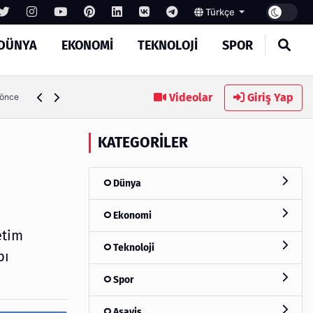
Türkçe
DÜNYA
EKONOMI
TEKNOLOJI
SPOR
Videolar
Giriş Yap
 önce
KATEGORILER
Dünya
Ekonomi
etim
Teknoloji
pı
Spor
Asayiş