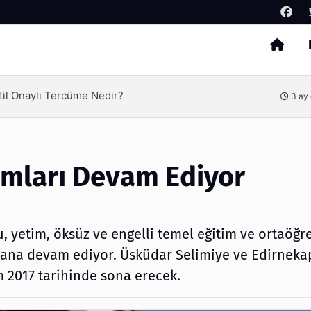
Arama
Tercih Edilir?
4 ay
ımları Devam Ediyor
, yetim, öksüz ve engelli temel eğitim ve ortaöğr
yana devam ediyor. Üsküdar Selimiye ve Edirneka
 2017 tarihinde sona erecek.