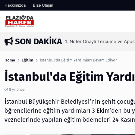
Hakkımızda
Bize Ulaşın
SON DAKIKA
Kaş Laminasyonu Nedir ve Neden 
3 ay önce
Home
Eğitim
İstanbul'da Eğitim Yardımları Devam Ediyor
İstanbul'da Eğitim Yard
8 yıl önce
İstanbul Büyükşehir Belediyesi’nin şehit çocuğu
öğrencilerine eğitim yardımları 3 Ekim’den bu 
veznelerinde yapılan eğitim ödemeleri 24 Kasım