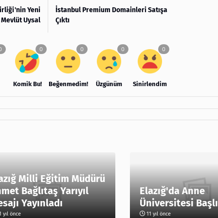
liği'nin Yeni
İstanbul Premium Domainleri Satışa
 Mevlüt Uysal
Çıktı
Komik Bu!
Beğenmedim!
Üzgünüm
Sinirlendim
azığ Milli Eğitim Müdürü
met Bağlıtaş Yarıyıl
Elazığ'da Anne
sajı Yayınladı
Üniversitesi Başl
 yıl önce
11 yıl önce