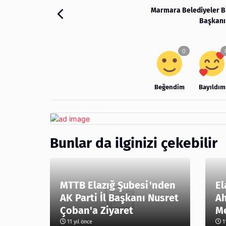
Marmara Belediyeler Bir
Başkanı
Beğendim
Bayıldım
Bunlar da ilginizi çekebilir
MTTB Elazığ Şubesi'nden
El
AK Parti İl Başkanı Nusret
Ah
Me
11 yıl önce
11