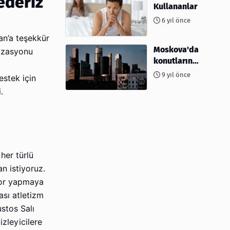
ederiz
Kullananlar
6 yıl önce
an’a teşekkür
Moskova'da
nizasyonu
konutların
%10'undan
9 yıl önce
estek için
fazlası
.
yağmalandı
her türlü
n istiyoruz.
por yapmaya
ası atletizm
ustos Salı
zleyicilere