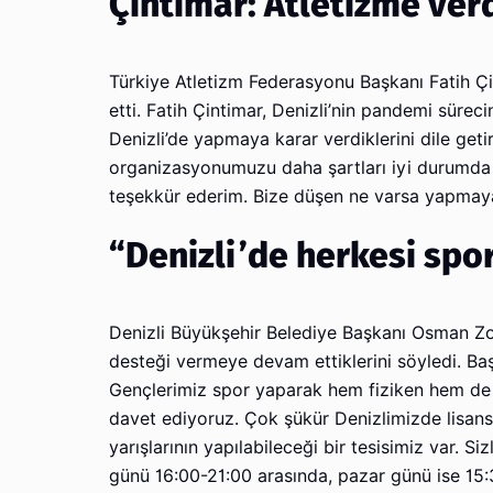
Çintimar: Atletizme verd
Türkiye Atletizm Federasyonu Başkanı Fatih Çi
etti. Fatih Çintimar, Denizli’nin pandemi süre
Denizli’de yapmaya karar verdiklerini dile ge
organizasyonumuzu daha şartları iyi durumda ol
teşekkür ederim. Bize düşen ne varsa yapmaya h
“Denizli’de herkesi sp
Denizli Büyükşehir Belediye Başkanı Osman Zol
desteği vermeye devam ettiklerini söyledi. Ba
Gençlerimiz spor yaparak hem fiziken hem de r
davet ediyoruz. Çok şükür Denizlimizde lisansl
yarışlarının yapılabileceği bir tesisimiz var. Si
günü 16:00-21:00 arasında, pazar günü ise 15: