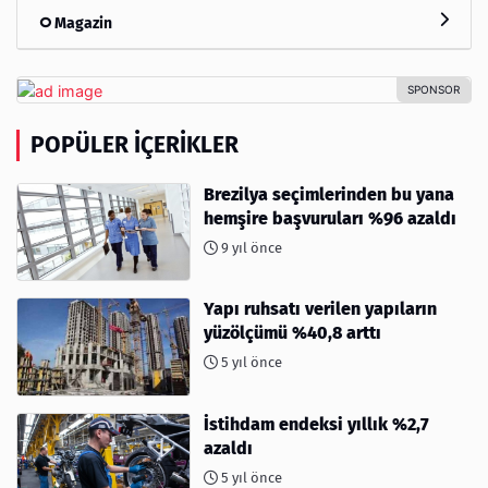
Magazin
POPÜLER İÇERIKLER
Brezilya seçimlerinden bu yana
hemşire başvuruları %96 azaldı
9 yıl önce
Yapı ruhsatı verilen yapıların
yüzölçümü %40,8 arttı
5 yıl önce
İstihdam endeksi yıllık %2,7
azaldı
5 yıl önce