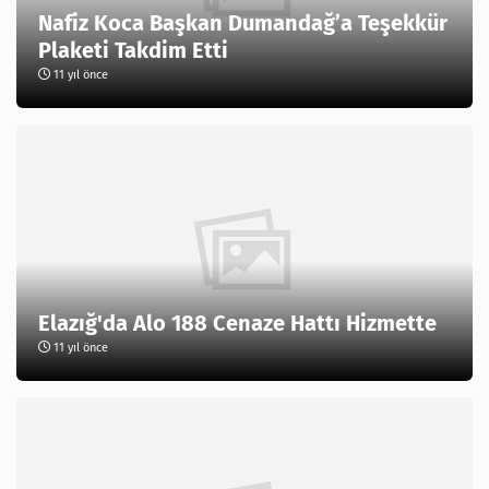
Nafiz Koca Başkan Dumandağ’a Teşekkür
Plaketi Takdim Etti
11 yıl önce
Elazığ'da Alo 188 Cenaze Hattı Hizmette
11 yıl önce