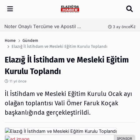
Arama
Kaş Laminasyonu Nedir ve Neden Tercih Edilir?
nce
4 ay önce
Home
Gündem
Elazığ İl İstihdam ve Mesleki Eğitim Kurulu Toplandı
Elazığ İl İstihdam ve Mesleki Eğitim
Kurulu Toplandı
11 yıl önce
İl İstihdam ve Mesleki Eğitim Kurulu Ocak ayı
olağan toplantısı Vali Ömer Faruk Koçak
başkanlığında gerçekleştirildi.