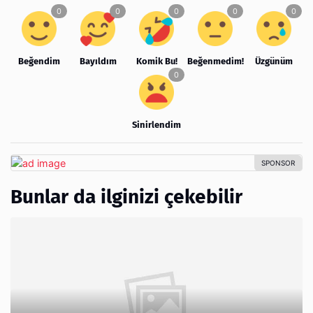
Beğendim
Bayıldım
Komik Bu!
Beğenmedim!
Üzgünüm
Sinirlendim
Bunlar da ilginizi çekebilir