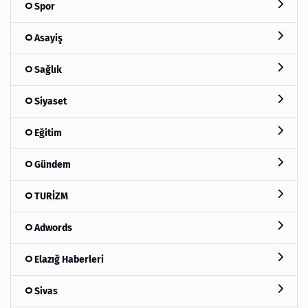
Spor
Asayiş
Sağlık
Siyaset
Eğitim
Gündem
TURİZM
Adwords
Elazığ Haberleri
Sivas