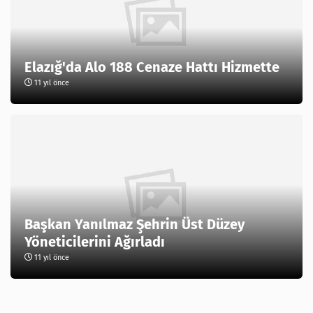
Elazığ'da Alo 188 Cenaze Hattı Hizmette
11 yıl önce
Başkan Yanılmaz Şehrin Üst Düzey
Yöneticilerini Ağırladı
11 yıl önce