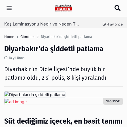
Arama
Kaş Laminasyonu Nedir ve Neden Tercih Edilir?
nce
4 ay önce
Home
Gündem
Diyarbakır'da şiddetli patlama
Diyarbakır'da şiddetli patlama
10 yıl önce
Diyarbakır'ın Dicle İlçesi’nde büyük bir
patlama oldu, 2'si polis, 8 kişi yaralandı
Süt dediğimiz içecek, en basit tanımı