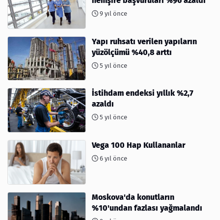
hemşire başvuruları %96 azaldı
9 yıl önce
Yapı ruhsatı verilen yapıların
yüzölçümü %40,8 arttı
5 yıl önce
İstihdam endeksi yıllık %2,7
azaldı
5 yıl önce
Vega 100 Hap Kullananlar
6 yıl önce
Moskova'da konutların
%10'undan fazlası yağmalandı