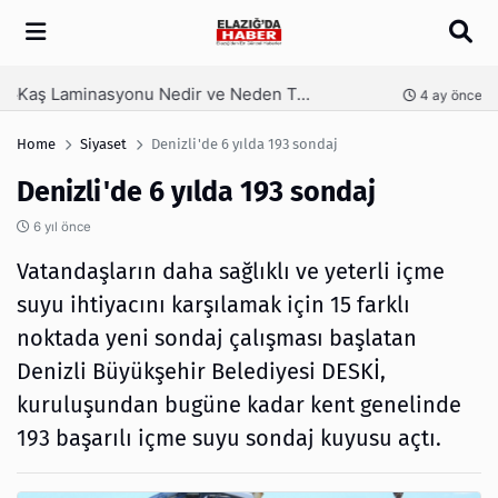
Arama
Kaş Laminasyonu Nedir ve Neden Tercih Edilir?
nce
4 ay önce
Home
Siyaset
Denizli'de 6 yılda 193 sondaj
Denizli'de 6 yılda 193 sondaj
6 yıl önce
Vatandaşların daha sağlıklı ve yeterli içme
suyu ihtiyacını karşılamak için 15 farklı
noktada yeni sondaj çalışması başlatan
Denizli Büyükşehir Belediyesi DESKİ,
kuruluşundan bugüne kadar kent genelinde
193 başarılı içme suyu sondaj kuyusu açtı.