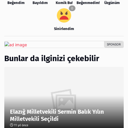
Beğendim
Bayıldım
Komik Bu!
Beğenmedim!
Üzgünüm
Sinirlendim
Bunlar da ilginizi çekebilir
Elazığ Milletvekili Sermin Balık Yılın
Milletvekili Seçildi
11 yıl önce