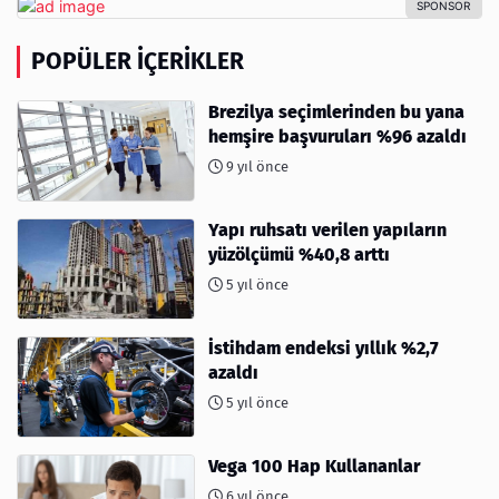
POPÜLER İÇERIKLER
Brezilya seçimlerinden bu yana
hemşire başvuruları %96 azaldı
9 yıl önce
Yapı ruhsatı verilen yapıların
yüzölçümü %40,8 arttı
5 yıl önce
İstihdam endeksi yıllık %2,7
azaldı
5 yıl önce
Vega 100 Hap Kullananlar
6 yıl önce