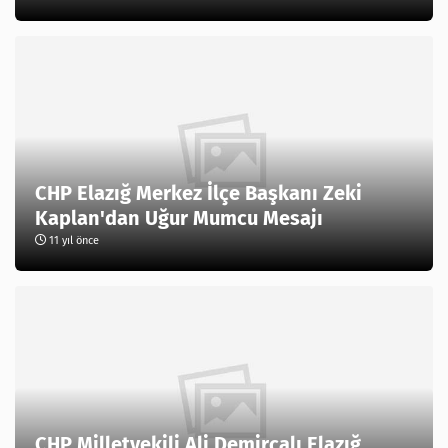
CHP Elazığ Merkez İlçe Başkanı Zeki
Kaplan'dan Uğur Mumcu Mesajı
11 yıl önce
CHP Milletvekili Ali Demirçalı,Elazığ