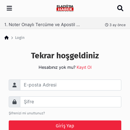
Arama
1. Noter Onaylı Tercüme ve Apostil Onaylı Tercüme Nedir?
nce
3 ay önce
Login
Tekrar hoşgeldiniz
Hesabınız yok mu?
Kayıt Ol
E-posta Adresi
Şifre
Şifrenizi mi unuttunuz?
Giriş Yap