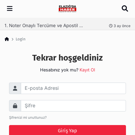
Arama
1. Noter Onaylı Tercüme ve Apostil Onaylı Tercüme Nedir?
nce
3 ay önce
Login
Tekrar hoşgeldiniz
Hesabınız yok mu?
Kayıt Ol
E-posta Adresi
Şifre
Şifrenizi mi unuttunuz?
Giriş Yap